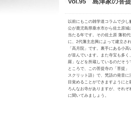
Vol.95 島津家の
以前にもこの雑学道コラムで少し
公が鹿児島県垂水市から佐土原城に
当たる年です。その佐土原 藩初代
に、2代藩主忠興によって建立さ
「高月院」です。裏手にある小高
が並んでいます。また寺宝も多く
羅」などを所蔵しているのだそう
ところで、この菩提寺の「菩提」
スクリット語）で、梵語の発音に
目覚めることができますようにと
ろんなお寺がありますが、それぞ
に聞いてみましょう。