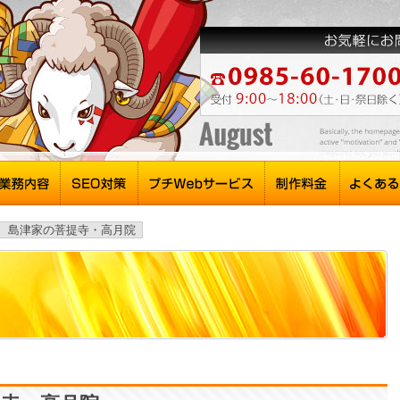
.95 島津家の菩提寺・高月院