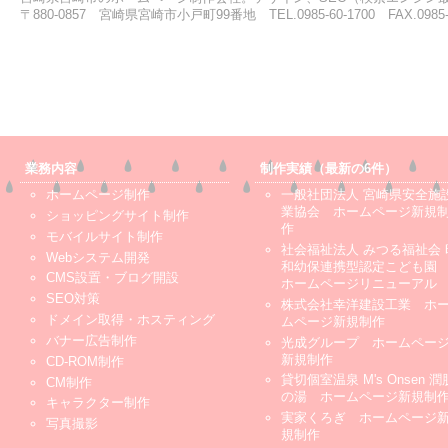
〒880-0857 宮崎県宮崎市小戸町99番地 TEL.0985-60-1700 FAX.0985-6
業務内容
制作実績（最新の6件）
ホームページ制作
一般社団法人 宮崎県安全施
業協会 ホームページ新規
ショッピングサイト制作
作
モバイルサイト制作
社会福祉法人 みつる福祉会 
Webシステム開発
和幼保連携型認定こども
CMS設置・ブログ開設
ホームページリニューアル
SEO対策
株式会社幸洋建設工業 ホ
ドメイン取得・ホスティング
ムページ新規制作
バナー広告制作
光成グループ ホームペー
新規制作
CD-ROM制作
貸切個室温泉 M's Onsen 潤
CM制作
の湯 ホームページ新規制
キャラクター制作
実家くろぎ ホームページ
写真撮影
規制作