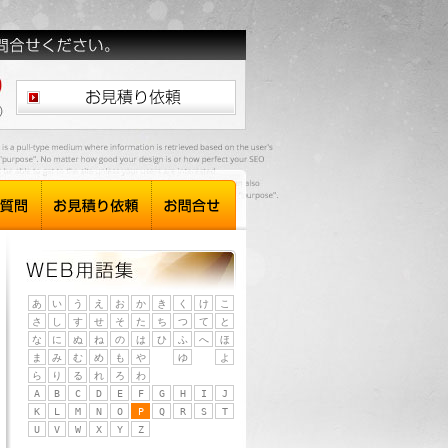
あ
い
う
え
お
か
き
く
け
こ
さ
し
す
せ
そ
た
ち
つ
て
と
な
に
ぬ
ね
の
は
ひ
ふ
へ
ほ
ま
み
む
め
も
や
ゆ
よ
ら
り
る
れ
ろ
わ
A
B
C
D
E
F
G
H
I
J
K
L
M
N
O
P
Q
R
S
T
U
V
W
X
Y
Z