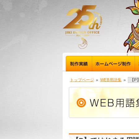
トップページ
»
WEB用語集
»
【P