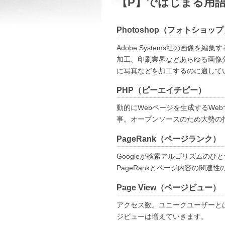
【P】ではじまる用
Photoshop（フォトショッ
Adobe Systems社の画像
加工、印刷業界などあらゆる画像
に写真などを加工するのに適して
PHP（ピーエイチピー）
動的にWebページを生成するWe
事。オープンソースのため大勢の
PageRank（ページランク）
Googleが検索アルゴリズムのひ
PageRankとページ内容の関
Page View（ページビュー）
アクセス数。ユニークユーザーと
ジビューは増えていきます。