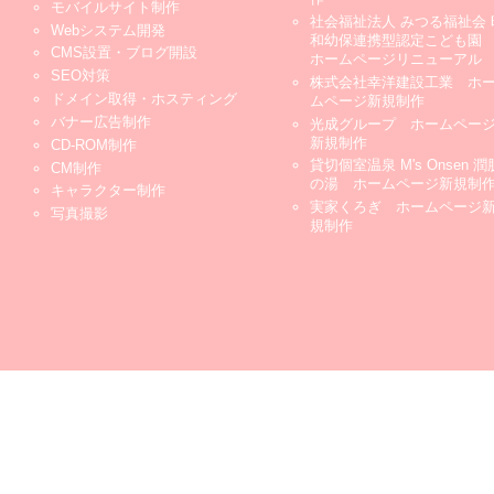
モバイルサイト制作
社会福祉法人 みつる福祉会 
Webシステム開発
和幼保連携型認定こども
CMS設置・ブログ開設
ホームページリニューアル
SEO対策
株式会社幸洋建設工業 ホ
ドメイン取得・ホスティング
ムページ新規制作
バナー広告制作
光成グループ ホームペー
新規制作
CD-ROM制作
貸切個室温泉 M's Onsen 潤
CM制作
の湯 ホームページ新規制
キャラクター制作
実家くろぎ ホームページ
写真撮影
規制作