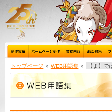
トップページ
»
WEB用語集
»
【ま】で