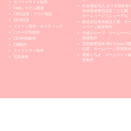
モバイルサイト制作
社会福祉法人 みつる福祉会 
Webシステム開発
和幼保連携型認定こども
CMS設置・ブログ開設
ホームページリニューアル
SEO対策
株式会社幸洋建設工業 ホ
ドメイン取得・ホスティング
ムページ新規制作
バナー広告制作
光成グループ ホームペー
新規制作
CD-ROM制作
貸切個室温泉 M's Onsen 潤
CM制作
の湯 ホームページ新規制
キャラクター制作
実家くろぎ ホームページ
写真撮影
規制作