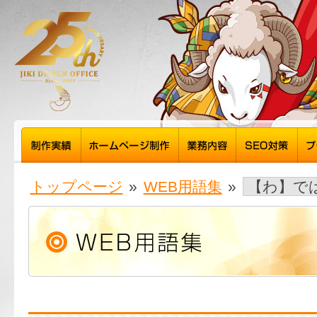
トップページ
»
WEB用語集
»
【わ】で