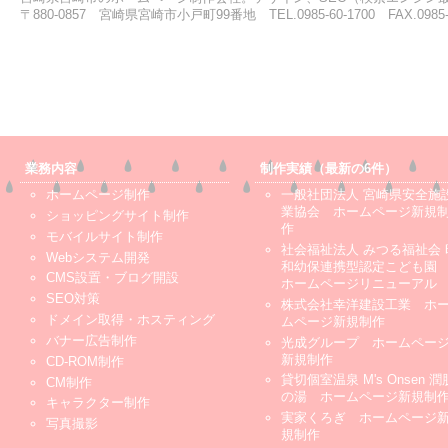
〒880-0857 宮崎県宮崎市小戸町99番地 TEL.0985-60-1700 FAX.0985-6
業務内容
制作実績（最新の6件）
ホームページ制作
一般社団法人 宮崎県安全施
業協会 ホームページ新規
ショッピングサイト制作
作
モバイルサイト制作
社会福祉法人 みつる福祉会 
Webシステム開発
和幼保連携型認定こども
CMS設置・ブログ開設
ホームページリニューアル
SEO対策
株式会社幸洋建設工業 ホ
ドメイン取得・ホスティング
ムページ新規制作
バナー広告制作
光成グループ ホームペー
新規制作
CD-ROM制作
貸切個室温泉 M's Onsen 潤
CM制作
の湯 ホームページ新規制
キャラクター制作
実家くろぎ ホームページ
写真撮影
規制作