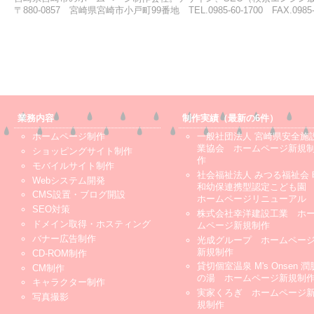
〒880-0857 宮崎県宮崎市小戸町99番地 TEL.0985-60-1700 FAX.0985-6
業務内容
制作実績（最新の6件）
ホームページ制作
一般社団法人 宮崎県安全施
業協会 ホームページ新規
ショッピングサイト制作
作
モバイルサイト制作
社会福祉法人 みつる福祉会 
Webシステム開発
和幼保連携型認定こども
CMS設置・ブログ開設
ホームページリニューアル
SEO対策
株式会社幸洋建設工業 ホ
ドメイン取得・ホスティング
ムページ新規制作
バナー広告制作
光成グループ ホームペー
新規制作
CD-ROM制作
貸切個室温泉 M's Onsen 潤
CM制作
の湯 ホームページ新規制
キャラクター制作
実家くろぎ ホームページ
写真撮影
規制作