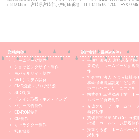
〒880-0857 宮崎県宮崎市小戸町99番地 TEL.0985-60-1700 FAX.0985-6
業務内容
制作実績（最新の6件）
ホームページ制作
一般社団法人 宮崎県安全施
業協会 ホームページ新規
ショッピングサイト制作
作
モバイルサイト制作
社会福祉法人 みつる福祉会 
Webシステム開発
和幼保連携型認定こども
CMS設置・ブログ開設
ホームページリニューアル
SEO対策
株式会社幸洋建設工業 ホ
ドメイン取得・ホスティング
ムページ新規制作
バナー広告制作
光成グループ ホームペー
新規制作
CD-ROM制作
貸切個室温泉 M's Onsen 潤
CM制作
の湯 ホームページ新規制
キャラクター制作
実家くろぎ ホームページ
写真撮影
規制作