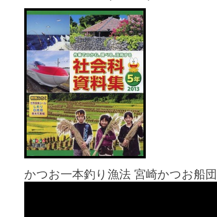
かつお一本釣り漁法 宮崎かつお船団