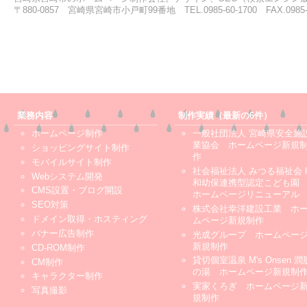
〒880-0857 宮崎県宮崎市小戸町99番地 TEL.0985-60-1700 FAX.0985-6
業務内容
制作実績（最新の6件）
ホームページ制作
一般社団法人 宮崎県安全施
業協会 ホームページ新規
ショッピングサイト制作
作
モバイルサイト制作
社会福祉法人 みつる福祉会 
Webシステム開発
和幼保連携型認定こども
CMS設置・ブログ開設
ホームページリニューアル
SEO対策
株式会社幸洋建設工業 ホ
ドメイン取得・ホスティング
ムページ新規制作
バナー広告制作
光成グループ ホームペー
新規制作
CD-ROM制作
貸切個室温泉 M's Onsen 潤
CM制作
の湯 ホームページ新規制
キャラクター制作
実家くろぎ ホームページ
写真撮影
規制作