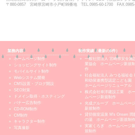
〒880-0857 宮崎県宮崎市小戸町99番地 TEL.0985-60-1700 FAX.0985-6
業務内容
制作実績（最新の6件）
ホームページ制作
一般社団法人 宮崎県安全施
業協会 ホームページ新規
ショッピングサイト制作
作
モバイルサイト制作
社会福祉法人 みつる福祉会 
Webシステム開発
和幼保連携型認定こども
CMS設置・ブログ開設
ホームページリニューアル
SEO対策
株式会社幸洋建設工業 ホ
ドメイン取得・ホスティング
ムページ新規制作
バナー広告制作
光成グループ ホームペー
新規制作
CD-ROM制作
貸切個室温泉 M's Onsen 潤
CM制作
の湯 ホームページ新規制
キャラクター制作
実家くろぎ ホームページ
写真撮影
規制作