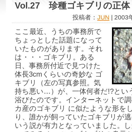
Vol.27 珍種ゴキブリの正体
投稿者：
JUN
| 200
ここ最近、うちの事務所で
ちょっとした話題になって
いたものがあります。それ
は・・・ゴキブリ。ある
日、事務所付近で見つけた
体長3cmくらいの奇妙な ゴ
キブリ（左の写真参照。気
持ち悪い…）が、一体何者だ!?とい
浴びたのです。インターネットで調
カ産のゴキブリ に似たような形を
り、誰かが飼っていたゴキブリが逃
いう説が有力となっていました。し